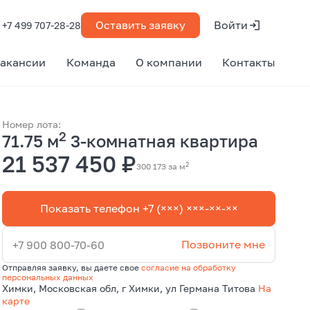
Оставить заявку
Войти
+7 499 707-28-28
акансии
Команда
О компании
Контакты
Номер лота:
2
71.75 м
3-комнатная квартира
21 537 450 ₽
2
300 173 за м
Показать телефон +7 (×××) ×××-××-××
Позвоните мне
+7 900 800-70-60
Отправляя заявку, вы даете свое
согласие на обработку
персональных данных
Химки, Московская обл, г Химки, ул Германа Титова
На
карте