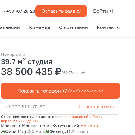
Оставить заявку
Войти
+7 499 707-28-28
акансии
Команда
О компании
Контакты
Номер лота:
2
39.7 м
студия
38 500 435 ₽
2
969 784 за м
Показать телефон +7 (×××) ×××-××-××
Позвоните мне
+7 900 800-70-60
Отправляя заявку, вы даете свое
согласие на обработку
персональных данных
Москва, г Москва, пр-кт Кутузовский
На карте
Фили (4л)
5 мин.
Фили (D1)
5 мин.