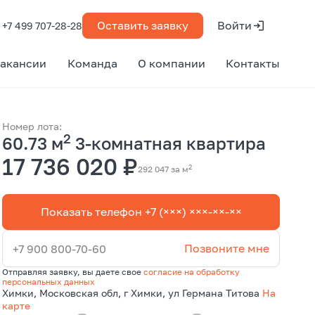
Оставить заявку
Войти
+7 499 707-28-28
акансии
Команда
О компании
Контакты
Номер лота:
2
60.73 м
3-комнатная квартира
17 736 020 ₽
2
292 047 за м
Показать телефон +7 (×××) ×××-××-××
Позвоните мне
+7 900 800-70-60
Отправляя заявку, вы даете свое
согласие на обработку
персональных данных
Химки, Московская обл, г Химки, ул Германа Титова
На
карте