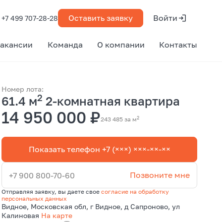
Оставить заявку
Войти
+7 499 707-28-28
акансии
Команда
О компании
Контакты
Номер лота:
2
61.4 м
2-комнатная квартира
14 950 000 ₽
2
243 485 за м
Показать телефон +7 (×××) ×××-××-××
Позвоните мне
+7 900 800-70-60
Отправляя заявку, вы даете свое
согласие на обработку
персональных данных
Видное, Московская обл, г Видное, д Сапроново, ул
Калиновая
На карте