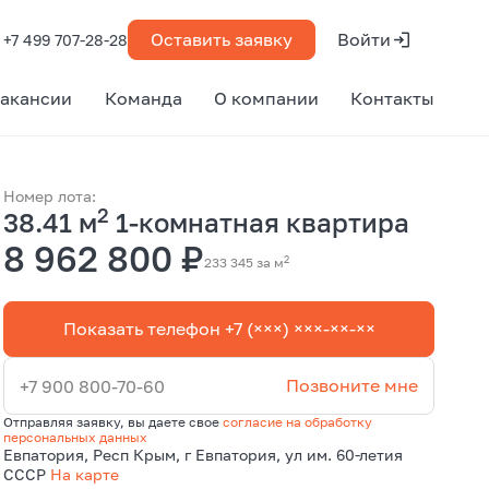
Оставить заявку
Войти
+7 499 707-28-28
акансии
Команда
О компании
Контакты
Номер лота:
2
38.41 м
1-комнатная квартира
8 962 800 ₽
2
233 345 за м
Показать телефон +7 (×××) ×××-××-××
Позвоните мне
+7 900 800-70-60
Отправляя заявку, вы даете свое
согласие на обработку
персональных данных
Евпатория, Респ Крым, г Евпатория, ул им. 60-летия
СССР
На карте