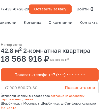
Оставить заявку
Войти
+7 499 707-28-28
акансии
Команда
О компании
Контакты
Номер лота:
2
42.8 м
2-комнатная квартира
18 568 916 ₽
2
433 853 за м
Показать телефон +7 (×××) ×××-××-××
Позвоните мне
+7 900 800-70-60
Отправляя заявку, вы даете свое
согласие на обработку
персональных данных
Щербинка, г Москва, г Щербинка, ш Симферопольское
На карте