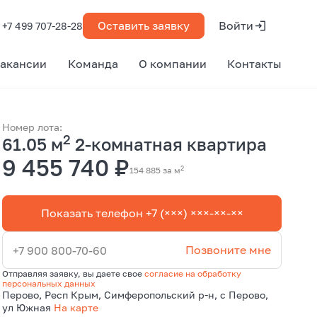
Оставить заявку
Войти
+7 499 707-28-28
акансии
Команда
О компании
Контакты
Номер лота:
2
61.05 м
2-комнатная квартира
9 455 740 ₽
2
154 885 за м
Показать телефон +7 (×××) ×××-××-××
Позвоните мне
+7 900 800-70-60
Отправляя заявку, вы даете свое
согласие на обработку
персональных данных
Перово, Респ Крым, Симферопольский р-н, с Перово,
ул Южная
На карте