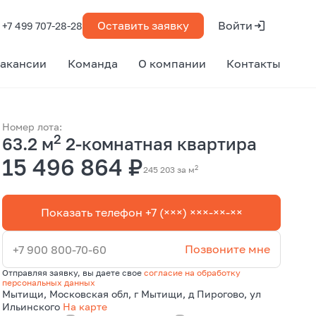
Оставить заявку
Войти
+7 499 707-28-28
акансии
Команда
О компании
Контакты
Номер лота:
2
63.2 м
2-комнатная квартира
15 496 864 ₽
2
245 203 за м
Показать телефон +7 (×××) ×××-××-××
Позвоните мне
+7 900 800-70-60
Отправляя заявку, вы даете свое
согласие на обработку
персональных данных
Мытищи, Московская обл, г Мытищи, д Пирогово, ул
Ильинского
На карте