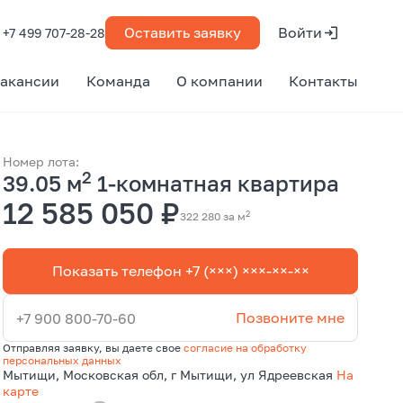
Оставить заявку
Войти
+7 499 707-28-28
акансии
Команда
О компании
Контакты
Номер лота:
2
39.05 м
1-комнатная квартира
12 585 050 ₽
2
322 280 за м
Показать телефон +7 (×××) ×××-××-××
Позвоните мне
+7 900 800-70-60
Отправляя заявку, вы даете свое
согласие на обработку
персональных данных
Мытищи, Московская обл, г Мытищи, ул Ядреевская
На
карте