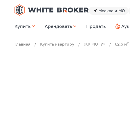
Москва и МО
Купить
Арендовать
Продать
Аук
2
Главная
/
Купить квартиру
/
ЖК «ЮТУ»
/
62.5 м