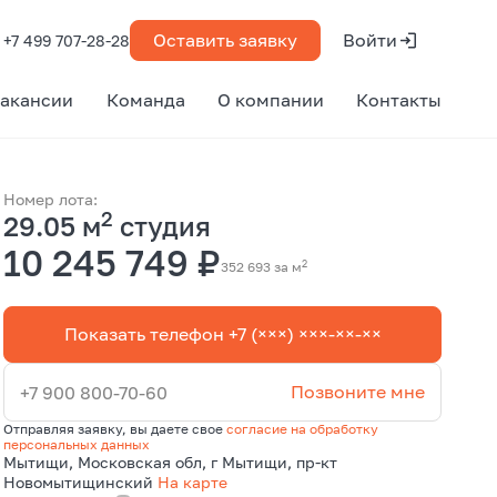
Оставить заявку
Войти
+7 499 707-28-28
акансии
Команда
О компании
Контакты
Номер лота:
2
29.05 м
студия
10 245 749 ₽
2
352 693 за м
Показать телефон +7 (×××) ×××-××-××
Позвоните мне
+7 900 800-70-60
Отправляя заявку, вы даете свое
согласие на обработку
персональных данных
Мытищи, Московская обл, г Мытищи, пр-кт
Новомытищинский
На карте