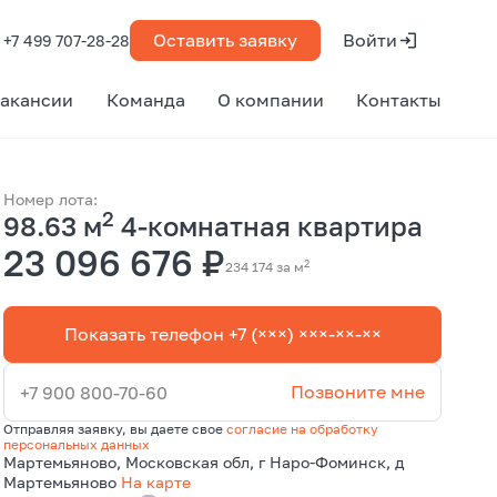
Оставить заявку
Войти
+7 499 707-28-28
акансии
Команда
О компании
Контакты
Номер лота:
2
98.63 м
4-комнатная квартира
23 096 676 ₽
2
234 174 за м
Показать телефон +7 (×××) ×××-××-××
Позвоните мне
+7 900 800-70-60
Отправляя заявку, вы даете свое
согласие на обработку
персональных данных
Мартемьяново, Московская обл, г Наро-Фоминск, д
Мартемьяново
На карте