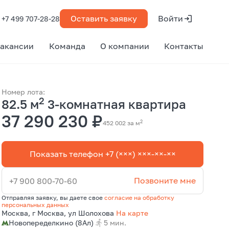
Оставить заявку
Войти
+7 499 707-28-28
акансии
Команда
О компании
Контакты
Номер лота:
2
82.5 м
3-комнатная квартира
37 290 230 ₽
2
452 002 за м
Показать телефон +7 (×××) ×××-××-××
Позвоните мне
+7 900 800-70-60
Отправляя заявку, вы даете свое
согласие на обработку
персональных данных
Москва, г Москва, ул Шолохова
На карте
Новопеределкино (8Ал)
5 мин.