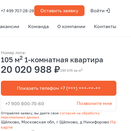
Оставить заявку
Войти
+7 499 707-28-28
акансии
Команда
О компании
Контакты
Номер лота:
2
105 м
1-комнатная квартира
20 020 988 ₽
2
190 676 за м
Показать телефон +7 (×××) ×××-××-××
Позвоните мне
+7 900 800-70-60
Отправляя заявку, вы даете свое
согласие на обработку
персональных данных
Щёлково, Московская обл, г Щёлково, д Никифорово
На
карте