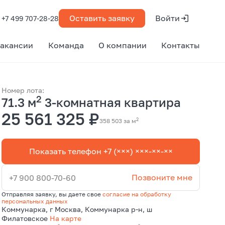
Оставить заявку
Войти
+7 499 707-28-28
акансии
Команда
О компании
Контакты
Номер лота:
2
71.3 м
3-комнатная квартира
25 561 325 ₽
2
358 503 за м
Показать телефон +7 (×××) ×××-××-××
Позвоните мне
+7 900 800-70-60
Отправляя заявку, вы даете свое
согласие на обработку
персональных данных
Коммунарка, г Москва, Коммунарка р-н, ш
Филатовское
На карте