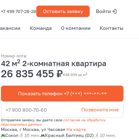
Оставить заявку
Войти
+7 499 707-28-28
акансии
Команда
О компании
Контакты
Номер лота:
2
42 м
2-комнатная квартира
26 835 455 ₽
2
638 939 за м
Показать телефон +7 (×××) ×××-××-××
Позвоните мне
+7 900 800-70-60
Отправляя заявку, вы даете свое
согласие на обработку
персональных данных
Москва, г Москва, ул Часовая
На карте
Сокол
10 мин.
Красный Балтиец (D2)
10 мин.