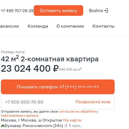
Оставить заявку
Войти
+7 499 707-28-28
акансии
Команда
О компании
Контакты
Номер лота:
2
42 м
2-комнатная квартира
23 024 400 ₽
2
548 200 за м
Показать телефон +7 (×××) ×××-××-××
Позвоните мне
+7 900 800-70-60
Отправляя заявку, вы даете свое
согласие на обработку
персональных данных
Москва, г Москва, ш Открытое
На карте
Бульвар Рокоссовского (14л)
5 мин.