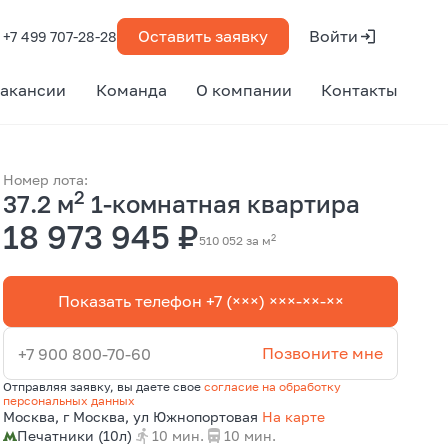
Оставить заявку
Войти
+7 499 707-28-28
акансии
Команда
О компании
Контакты
Номер лота:
2
37.2 м
1-комнатная квартира
18 973 945 ₽
2
510 052 за м
Показать телефон +7 (×××) ×××-××-××
Позвоните мне
+7 900 800-70-60
Отправляя заявку, вы даете свое
согласие на обработку
персональных данных
Москва, г Москва, ул Южнопортовая
На карте
Печатники (10л)
10 мин.
10 мин.