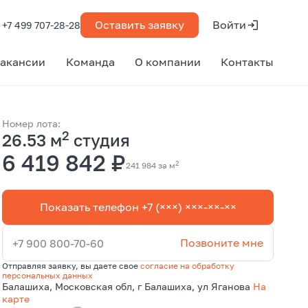
Оставить заявку
Войти
+7 499 707-28-28
акансии
Команда
О компании
Контакты
Номер лота:
2
26.53 м
студия
6 419 842 ₽
2
241 984 за м
Показать телефон +7 (×××) ×××-××-××
Позвоните мне
+7 900 800-70-60
Отправляя заявку, вы даете свое
согласие на обработку
персональных данных
Балашиха, Московская обл, г Балашиха, ул Яганова
На
карте