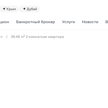
Крым
Дубай
цион
Банкротный брокер
Услуги
Новости
В
2
с»
/
39.48 м
2-комнатная квартира