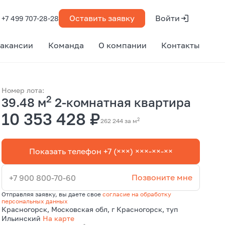
Оставить заявку
Войти
+7 499 707-28-28
акансии
Команда
О компании
Контакты
Номер лота:
2
39.48 м
2-комнатная квартира
10 353 428 ₽
2
262 244 за м
Показать телефон +7 (×××) ×××-××-××
Позвоните мне
+7 900 800-70-60
Отправляя заявку, вы даете свое
согласие на обработку
персональных данных
Красногорск, Московская обл, г Красногорск, туп
Ильинский
На карте