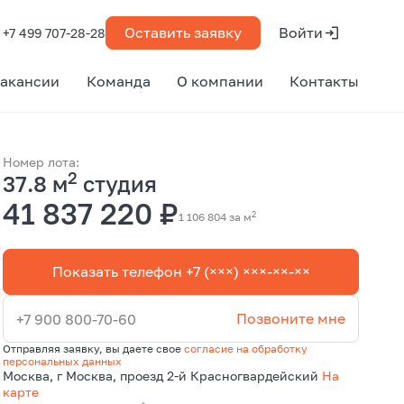
Оставить заявку
Войти
+7 499 707-28-28
акансии
Команда
О компании
Контакты
Номер лота:
2
37.8 м
студия
41 837 220 ₽
2
1 106 804 за м
Показать телефон +7 (×××) ×××-××-××
Позвоните мне
+7 900 800-70-60
Отправляя заявку, вы даете свое
согласие на обработку
персональных данных
Москва, г Москва, проезд 2-й Красногвардейский
На
карте