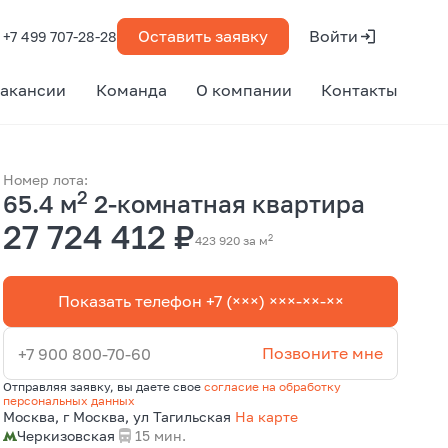
Оставить заявку
Войти
+7 499 707-28-28
акансии
Команда
О компании
Контакты
Номер лота:
2
65.4 м
2-комнатная квартира
27 724 412 ₽
2
423 920 за м
Показать телефон +7 (×××) ×××-××-××
Позвоните мне
+7 900 800-70-60
Отправляя заявку, вы даете свое
согласие на обработку
персональных данных
Москва, г Москва, ул Тагильская
На карте
Черкизовская
15 мин.