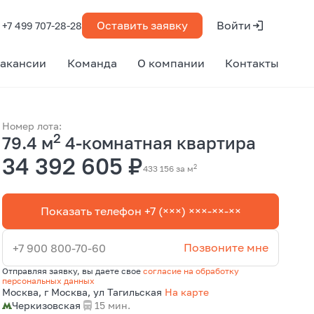
Оставить заявку
Войти
+7 499 707-28-28
акансии
Команда
О компании
Контакты
Номер лота:
2
79.4 м
4-комнатная квартира
34 392 605 ₽
2
433 156 за м
Показать телефон +7 (×××) ×××-××-××
Позвоните мне
+7 900 800-70-60
Отправляя заявку, вы даете свое
согласие на обработку
персональных данных
Москва, г Москва, ул Тагильская
На карте
Черкизовская
15 мин.