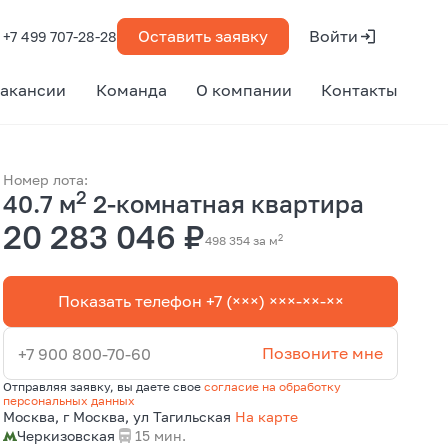
Оставить заявку
Войти
+7 499 707-28-28
акансии
Команда
О компании
Контакты
Номер лота:
2
40.7 м
2-комнатная квартира
20 283 046 ₽
2
498 354 за м
Показать телефон +7 (×××) ×××-××-××
Позвоните мне
+7 900 800-70-60
Отправляя заявку, вы даете свое
согласие на обработку
персональных данных
Москва, г Москва, ул Тагильская
На карте
Черкизовская
15 мин.