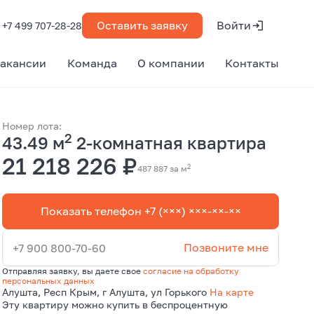
Оставить заявку
Войти
+7 499 707-28-28
акансии
Команда
О компании
Контакты
Номер лота:
2
43.49 м
2-комнатная квартира
21 218 226 ₽
2
487 887 за м
Показать телефон +7 (×××) ×××-××-××
Позвоните мне
+7 900 800-70-60
Отправляя заявку, вы даете свое
согласие на обработку
персональных данных
Алушта, Респ Крым, г Алушта, ул Горького
На карте
Эту квартиру можно купить в беспроцентную