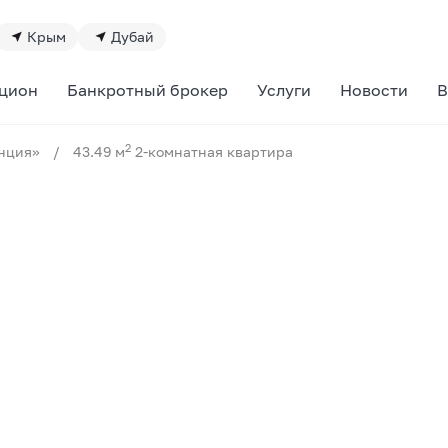
Крым
Дубай
цион
Банкротный брокер
Услуги
Новости
В
2
нция»
/
43.49 м
2-комнатная квартира