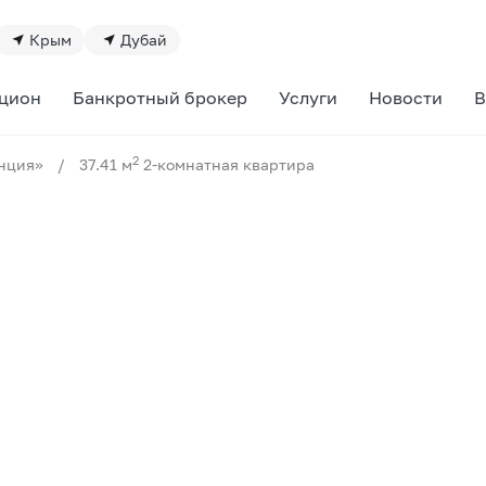
Крым
Дубай
цион
Банкротный брокер
Услуги
Новости
В
2
нция»
/
37.41 м
2-комнатная квартира