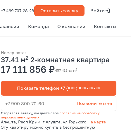
Оставить заявку
Войти
+7 499 707-28-28
акансии
Команда
О компании
Контакты
Номер лота:
2
37.41 м
2-комнатная квартира
17 111 856 ₽
2
457 413 за м
Показать телефон +7 (×××) ×××-××-××
Позвоните мне
+7 900 800-70-60
Отправляя заявку, вы даете свое
согласие на обработку
персональных данных
Алушта, Респ Крым, г Алушта, ул Горького
На карте
Эту квартиру можно купить в беспроцентную