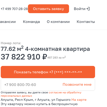
Оставить заявку
Войти
+7 499 707-28-28
акансии
Команда
О компании
Контакты
Номер лота:
2
77.62 м
4-комнатная квартира
37 822 910 ₽
2
487 283 за м
Показать телефон +7 (×××) ×××-××-××
Позвоните мне
+7 900 800-70-60
Отправляя заявку, вы даете свое
согласие на обработку
персональных данных
Алушта, Респ Крым, г Алушта, ул Горького
На карте
Эту квартиру можно купить в беспроцентную