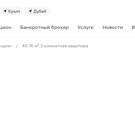
Крым
Дубай
цион
Банкротный брокер
Услуги
Новости
В
2
нция»
/
40.76 м
2-комнатная квартира