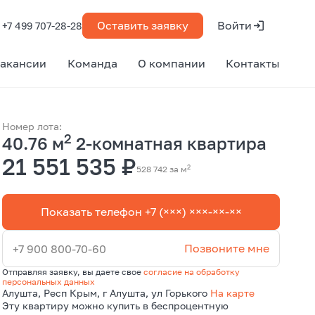
Оставить заявку
Войти
+7 499 707-28-28
акансии
Команда
О компании
Контакты
Номер лота:
2
40.76 м
2-комнатная квартира
21 551 535 ₽
2
528 742 за м
Показать телефон +7 (×××) ×××-××-××
Позвоните мне
+7 900 800-70-60
Отправляя заявку, вы даете свое
согласие на обработку
персональных данных
Алушта, Респ Крым, г Алушта, ул Горького
На карте
Эту квартиру можно купить в беспроцентную