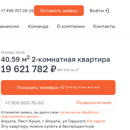
Оставить заявку
Войти
+7 499 707-28-28
акансии
Команда
О компании
Контакты
Номер лота:
2
40.59 м
2-комнатная квартира
19 621 782 ₽
2
483 414 за м
Показать телефон +7 (×××) ×××-××-××
Позвоните мне
+7 900 800-70-60
Отправляя заявку, вы даете свое
согласие на обработку
персональных данных
Алушта, Респ Крым, г Алушта, ул Горького
На карте
Эту квартиру можно купить в беспроцентную