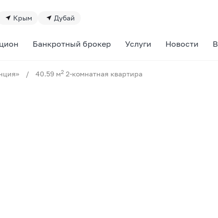
Крым
Дубай
цион
Банкротный брокер
Услуги
Новости
В
2
нция»
/
40.59 м
2-комнатная квартира