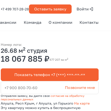
Оставить заявку
Войти
+7 499 707-28-28
акансии
Команда
О компании
Контакты
Номер лота:
2
26.68 м
студия
18 067 885 ₽
2
677 207 за м
Показать телефон +7 (×××) ×××-××-××
Позвоните мне
+7 900 800-70-60
Отправляя заявку, вы даете свое
согласие на обработку
персональных данных
Алушта, Респ Крым, г Алушта, ул Горького
На карте
Эту квартиру можно купить в беспроцентную