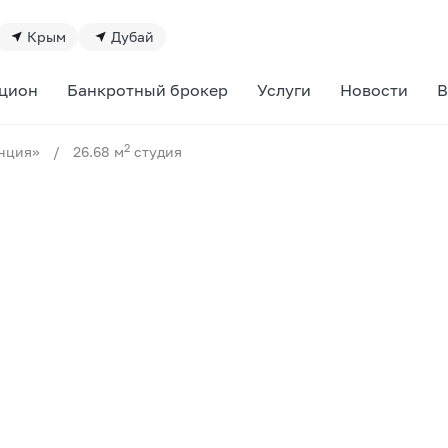
Крым
Дубай
цион
Банкротный брокер
Услуги
Новости
В
2
нция»
/
26.68 м
студия