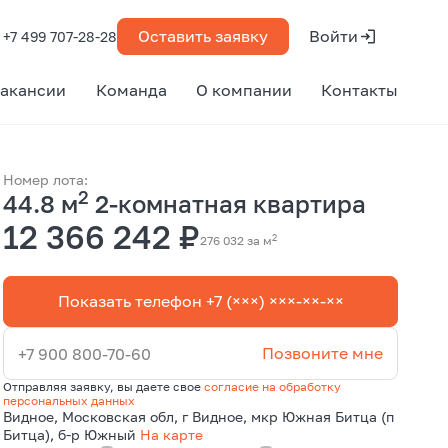
Оставить заявку
Войти
+7 499 707-28-28
акансии
Команда
О компании
Контакты
Номер лота:
2
44.8 м
2-комнатная квартира
12 366 242 ₽
2
276 032 за м
Показать телефон +7 (×××) ×××-××-××
Позвоните мне
+7 900 800-70-60
Отправляя заявку, вы даете свое
согласие на обработку
персональных данных
Видное, Московская обл, г Видное, мкр Южная Битца (п
Битца), б-р Южный
На карте