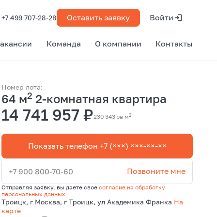
Оставить заявку
Войти
+7 499 707-28-28
акансии
Команда
О компании
Контакты
Номер лота:
2
64 м
2-комнатная квартира
14 741 957 ₽
2
230 343 за м
Показать телефон +7 (×××) ×××-××-××
Позвоните мне
+7 900 800-70-60
Отправляя заявку, вы даете свое
согласие на обработку
персональных данных
Троицк, г Москва, г Троицк, ул Академика Франка
На
карте