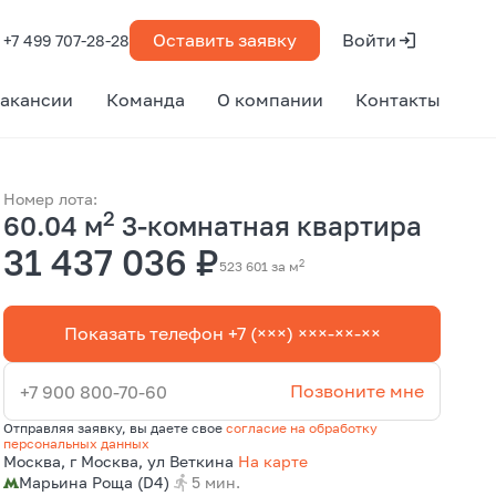
Оставить заявку
Войти
+7 499 707-28-28
акансии
Команда
О компании
Контакты
Номер лота:
2
60.04 м
3-комнатная квартира
31 437 036 ₽
2
523 601 за м
Показать телефон +7 (×××) ×××-××-××
Позвоните мне
+7 900 800-70-60
Отправляя заявку, вы даете свое
согласие на обработку
персональных данных
Москва, г Москва, ул Веткина
На карте
Марьина Роща (D4)
5 мин.