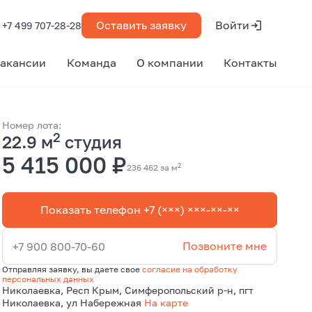
Оставить заявку
Войти
+7 499 707-28-28
акансии
Команда
О компании
Контакты
Номер лота:
2
22.9 м
студия
5 415 000 ₽
2
236 462 за м
Показать телефон +7 (×××) ×××-××-××
Позвоните мне
+7 900 800-70-60
Отправляя заявку, вы даете свое
согласие на обработку
персональных данных
Николаевка, Респ Крым, Симферопольский р-н, пгт
Николаевка, ул Набережная
На карте