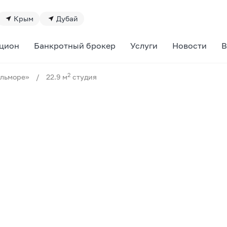
Крым
Дубай
цион
Банкротный брокер
Услуги
Новости
В
2
Альморе»
/
22.9 м
студия