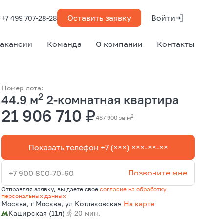
Оставить заявку
Войти
+7 499 707-28-28
акансии
Команда
О компании
Контакты
Номер лота:
2
44.9 м
2-комнатная квартира
21 906 710 ₽
2
487 900 за м
Показать телефон +7 (×××) ×××-××-××
Позвоните мне
+7 900 800-70-60
Отправляя заявку, вы даете свое
согласие на обработку
персональных данных
Москва, г Москва, ул Котляковская
На карте
Каширская (11л)
20 мин.