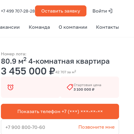
Оставить заявку
Войти
+7 499 707-28-28
акансии
Команда
О компании
Контакты
Номер лота:
2
80.9 м
4-комнатная квартира
3 455 000 ₽
2
42 707 за м
Стартовая цена
3 100 000 ₽
Показать телефон +7 (×××) ×××-××-××
Позвоните мне
+7 900 800-70-60