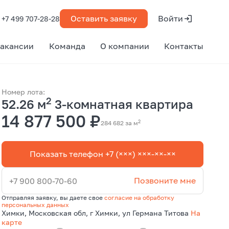
Оставить заявку
Войти
+7 499 707-28-28
акансии
Команда
О компании
Контакты
Номер лота:
2
52.26 м
3-комнатная квартира
14 877 500 ₽
2
284 682 за м
Показать телефон +7 (×××) ×××-××-××
Позвоните мне
+7 900 800-70-60
Отправляя заявку, вы даете свое
согласие на обработку
персональных данных
Химки, Московская обл, г Химки, ул Германа Титова
На
карте