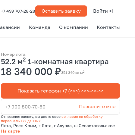
Оставить заявку
Войти
+7 499 707-28-28
акансии
Команда
О компании
Контакты
Номер лота:
2
52.2 м
1-комнатная квартира
18 340 000 ₽
2
351 340 за м
Показать телефон +7 (×××) ×××-××-××
Позвоните мне
+7 900 800-70-60
Отправляя заявку, вы даете свое
согласие на обработку
персональных данных
Ялта, Респ Крым, г Ялта, г Алупка, ш Севастопольское
На карте