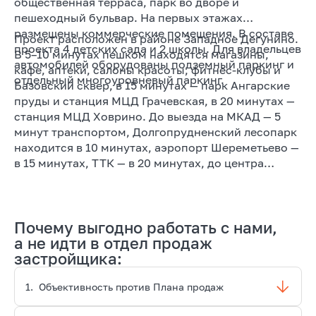
общественная терраса, парк во дворе и
пешеходный бульвар. На первых этажах
размещены коммерческие помещения. В составе
Проект расположен в районе Западное Дегунино.
проекта 4 детских сада и 2 школы. Для владельцев
В 5–10 минутах пешком находятся магазины,
автомобилей оборудованы подземный паркинг и
кафе, аптеки, салоны красоты, фитнес-клубы и
отдельный многоуровневый паркинг.
Базовский сквер, в 15 минутах — парк Ангарские
пруды и станция МЦД Грачевская, в 20 минутах —
станция МЦД Ховрино. До выезда на МКАД — 5
минут транспортом, Долгопрудненский лесопарк
находится в 10 минутах, аэропорт Шереметьево —
в 15 минутах, ТТК — в 20 минутах, до центра
Москвы — 30 минут.
Почему выгодно работать с нами,
а не идти в отдел продаж
застройщика:
1.
Объективность против Плана продаж