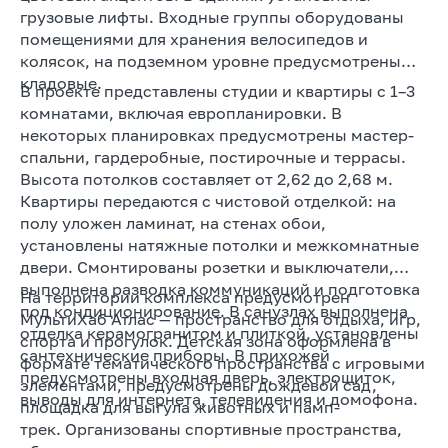
грузовые лифты. Входные группы оборудованы
помещениями для хранения велосипедов и
колясок, на подземном уровне предусмотрены
кладовые.
В проекте представлены студии и квартиры с 1–3
комнатами, включая европланировки. В
некоторых планировках предусмотрены мастер-
спальни, гардеробные, постирочные и террасы.
Высота потолков составляет от 2,62 до 2,68 м.
Квартиры передаются с чистовой отделкой: на
полу уложен ламинат, на стенах обои,
установлены натяжные потолки и межкомнатные
двери. Смонтированы розетки и выключатели,
выполнена разводка коммуникаций и подготовка
На территории комплекса предусмотрен
под кондиционирование. В санузлах выполнена
МультиХаб Атлас — пространство для отдыха, игр,
отделка керамогранитом и плиткой, установлены
спорта и прогулок. Детская зона оформлена в
сантехнические приборы. В прихожей
формате тематического пространства с игровыми
предусмотрены входная дверь, электрощиток,
элементами, предусмотрены дождевой сад,
выводы для интернета, телевидения и домофона.
площадка для выгула животных и памп-
трек. Организованы спортивные пространства,