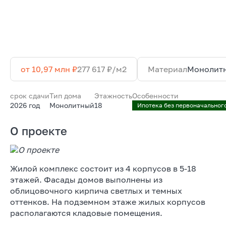
от 10,97 млн ₽
277 617 ₽/м2
Материал
Монолит
срок сдачи
Тип дома
Этажность
Особенности
2026 год
Монолитный
18
Ипотека без первоначальног
О проекте
Жилой комплекс состоит из 4 корпусов в 5-18
этажей. Фасады домов выполнены из
облицовочного кирпича светлых и темных
оттенков. На подземном этаже жилых корпусов
располагаются кладовые помещения.