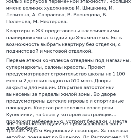
жилых корпусов переменной этажности, носящих
имена великих художников И. Шишкина, И.
Левитана, А. Саврасова, В. Васнецова, В.
Поленова, М. Нестерова.
Квартиры в ЖК представлены классическими
планировками от студий до 3-комнатных. Есть
возможность выбрать квартиру без отделки, с
подчистовой и чистовой отделкой.
Первые этажи комплекса отведены под магазины,
супермаркеты, салоны красоты. Проект
предусматривает строительство школы на 1 100
мест и 2 детских садов на 510 мест. Дворы
закрыты для машин. Открытые автостоянки
вынесены за пределы жилой зоны. Во дворе
предусмотрены детские игровые и спортивные
площадки. Квартал расположен возле реки
Купелинки, на берегу которой застройщик
проложит набережную, устроит беседки и места
ЖК расположен вдали от промышленных зон и
для барбекю.
трассы. Рядом Видновский лесопарк. За полчаса
автобус доезжает до Видного. До Расторгуево 15