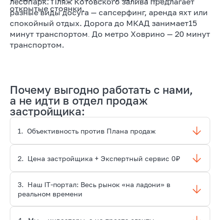
лесопарк. Пляж Котовского залива предлагает
открытые стоянки.
разные виды досуга — сапсерфинг, аренда яхт или
спокойный отдых. Дорога до МКАД занимает15
минут транспортом
До метро Ховрино — 20 минут
.
транспортом.
Почему выгодно работать с нами,
а не идти в отдел продаж
застройщика:
1.
Объективность против Плана продаж
2.
Цена застройщика + Экспертный сервис 0₽
3.
Наш IT-портал: Весь рынок «на ладони» в
реальном времени