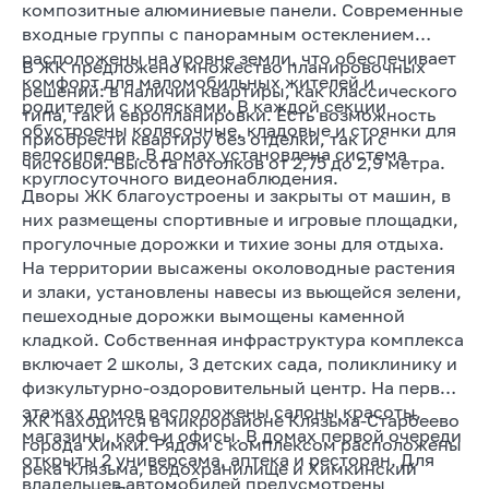
композитные алюминиевые панели. Современные
входные группы с панорамным остеклением
расположены на уровне земли, что обеспечивает
В ЖК предложено множество планировочных
комфорт для маломобильных жителей и
решений: в наличии квартиры, как классического
родителей с колясками. В каждой секции
типа, так и европланировки. Есть возможность
обустроены колясочные, кладовые и стоянки для
приобрести квартиру без отделки, так и с
велосипедов. В домах установлена система
чистовой. Высота потолков от 2,75 до 2,9 метра.
круглосуточного видеонаблюдения.
Дворы ЖК благоустроены и закрыты от машин, в
них размещены спортивные и игровые площадки,
прогулочные дорожки и тихие зоны для отдыха.
На территории высажены околоводные растения
и злаки, установлены навесы из вьющейся зелени,
пешеходные дорожки вымощены каменной
кладкой. Собственная инфраструктура комплекса
включает 2 школы, 3 детских сада, поликлинику и
физкультурно-оздоровительный центр. На первых
этажах домов расположены салоны красоты,
ЖК находится в микрорайоне Клязьма-Старбеево
магазины, кафе и офисы. В домах первой очереди
города Химки. Рядом с комплексом расположены
открыты 2 универсама, аптека и ресторан. Для
река Клязьма, водохранилище и Химкинский
владельцев автомобилей предусмотрены