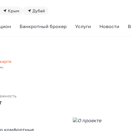
Крым
Дубай
цион
Банкротный брокер
Услуги
Новости
В
карте
ин.
ажность
7
то комфортные