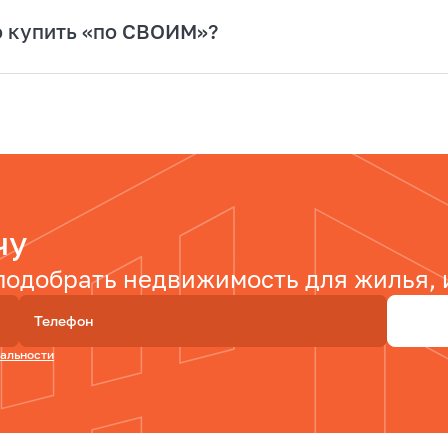
о купить «по СВОИМ»?
чу
одобрать недвижимость для жилья, и
Телефон
альности