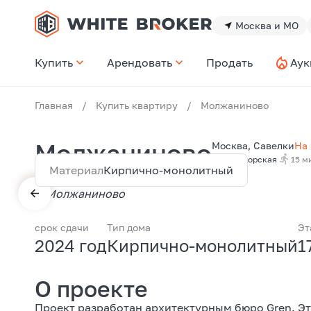
Москва и МО
Купить
Арендовать
Продать
Аук
Главная
/
Купить квартиру
/
Молжаниново
Молжаниново
Москва, Савелки
На 
Беломорская
15 м
Материал
Кирпично-монолитный
срок сдачи
Тип дома
Эт
2024 год
Кирпично-монолитный
1
О проекте
Проект разработан архитектурным бюро Gren. Э