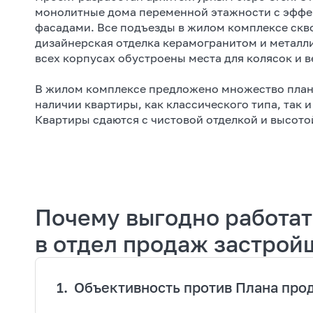
монолитные дома переменной этажности с эфф
фасадами. Все подъезды в жилом комплексе скв
дизайнерская отделка керамогранитом и металл
всех корпусах обустроены места для колясок и 
В жилом комплексе предложено множество план
наличии квартиры, как классического типа, так 
Квартиры сдаются с чистовой отделкой и высотой
метра.
В ЖК предусмотрена концепция двор-сад. Это п
— парковки выведены за пределы дворов. На пр
предусмотрены детские площадки, воркаут, зоны
Почему выгодно работать
Молжаниновского ручья превратился в благоус
прогулочными бульварами и велосипедными до
в отдел продаж застрой
предусмотрено 8 детских садов и 4 школы, на п
домов находятся коммерческие помещения.
1.
Объективность против Плана про
ЖК расположен в одноименном районе Молжанин
МКАД. Станция Новоподрезково находится всего