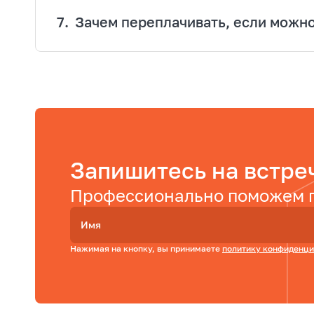
7.
Зачем переплачивать, если можн
Запишитесь на встре
Профессионально поможем п
Имя
Нажимая на кнопку, вы принимаете
политику конфиденци