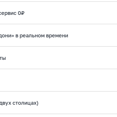
жно доехать за 5 минут
сервис 0₽
адони» в реальном времени
нты
двух столицах)