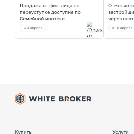
Продажа от физ. лица по
Отменяетс
переуступке доступна по
застройщи
Семейной ипотеке
через пла
С 3 апреля
с 10 апреля
Купить
Услуги